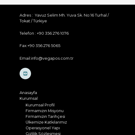
Adres : Yavuz Selim Mh. Yuva Sk. No:16 Turhal /
Tokat / Türkiye
Telefon : +90 356 276 1076
Fax:+90 356 276 5065
Email:info@vegapos.com.tr
Anasayfa
Kurumsal
Kurumsal Profil
Firmamızın Misyonu
Firmamızın Tarihçesi
Ülkemize Katkılarımız
Operasyonel Yapı
Gizlilik Sözleşmesi