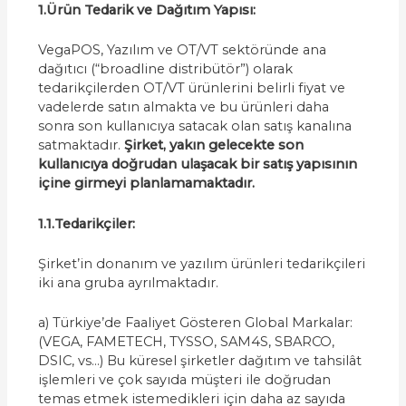
1.Ürün Tedarik ve Dağıtım Yapısı:
VegaPOS, Yazılım ve OT/VT sektöründe ana
dağıtıcı (“broadline distribütör”) olarak
tedarikçilerden OT/VT ürünlerini belirli fiyat ve
vadelerde satın almakta ve bu ürünleri daha
sonra son kullanıcıya satacak olan satış kanalına
satmaktadır.
Şirket, yakın gelecekte son
kullanıcıya doğrudan ulaşacak bir satış yapısının
içine girmeyi planlamamaktadır.
1.1.Tedarikçiler:
Şirket’in donanım ve yazılım ürünleri tedarikçileri
iki ana gruba ayrılmaktadır.
a) Türkiye’de Faaliyet Gösteren Global Markalar:
(VEGA, FAMETECH, TYSSO, SAM4S, SBARCO,
DSIC, vs…) Bu küresel şirketler dağıtım ve tahsilât
işlemleri ve çok sayıda müşteri ile doğrudan
temas etmek istemedikleri için daha az sayıda