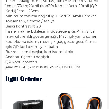
Tarama Aralığı: 5mil (Kod39) 1cm ~ 15cm; UPC-13mil
1cm ~ 33cm; 20mil (kod39) 1cm ~ 40cm; 20mil (QR
Kodu) 1cm ~ 28cm
Minimum tanıma doğruluğu: Kod 39 4mil Hareket
Toleransı: 3,8 metre / saniye
Baskı kontrastı:% 20
İnsan-makine Etkileşimi: Gösterge ışığı: Kırmızı ve
mavi çift renkli gösterge ışığı: Mavi ışık yanıp sönen
kod okuma istemi, mavi ışık güç göstergesi; Kırmızı
ışık: QR kod okumayı kapatın
Buzzer: istemi başlat, kod istemini oku;
Anahtar: üç tonu değiştir;
QR kodu anahtarı.
Arayüz: USB (Sürücüsüz), RS232, USB-COM
İlgili Ürünler