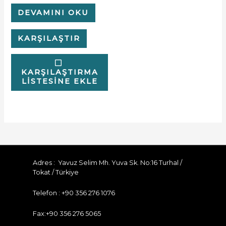
DEVAMINI OKU
KARŞILAŞTIR
KARŞILAŞTIRMA
LISTESINE EKLE
Adres : Yavuz Selim Mh. Yuva Sk. No:16 Turhal /
Tokat / Türkiye
Telefon : +90 356 276 1076
Fax:+90 356 276 5065