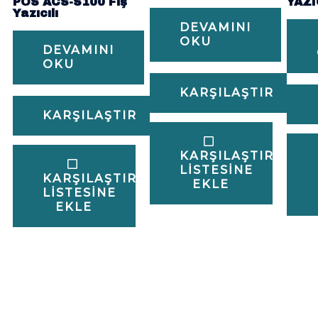
POS ACS-S100 Fiş
YAZI
Yazıcılı
DEVAMINI
OKU
DEVAMINI
OKU
KARŞILAŞTIR
KARŞILAŞTIR
KARŞILAŞTIRMA
LISTESINE
KARŞILAŞTIRMA
EKLE
LISTESINE
EKLE