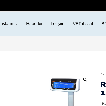
nslarımız
Haberler
İletişim
VETahsilat
B
Ana
R
1
RO