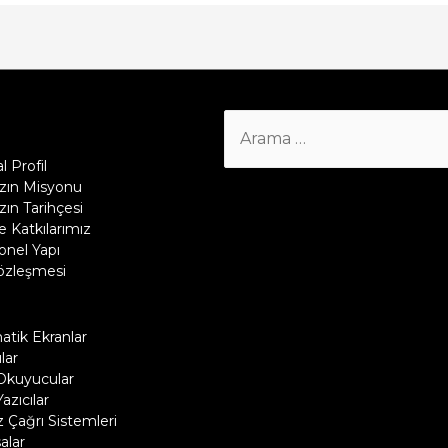
Search
for:
 Profil
zın Misyonu
ın Tarihçesi
 Katkılarımız
nel Yapı
Sözleşmesi
tik Ekranlar
lar
Okuyucular
azıcılar
 Çağrı Sistemleri
alar