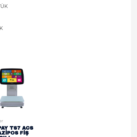
YÜK
K
er
AY TS7 ACS
ZİPOS FİŞ