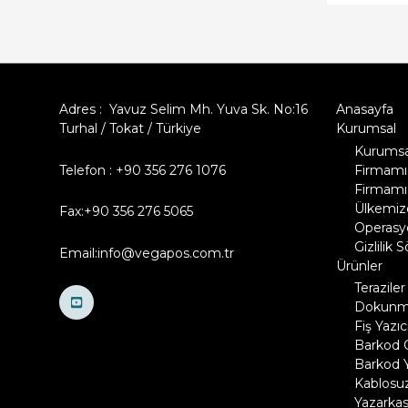
Adres : Yavuz Selim Mh. Yuva Sk. No:16
Anasayfa
Turhal / Tokat / Türkiye
Kurumsal
Kurumsal
Telefon : +90 356 276 1076
Firmamı
Firmamız
Ülkemize
Fax:+90 356 276 5065
Operasyo
Gizlilik 
Email:info@vegapos.com.tr
Ürünler
Teraziler
Dokunma
Fiş Yazıcı
Barkod 
Barkod Y
Kablosuz
Yazarkas