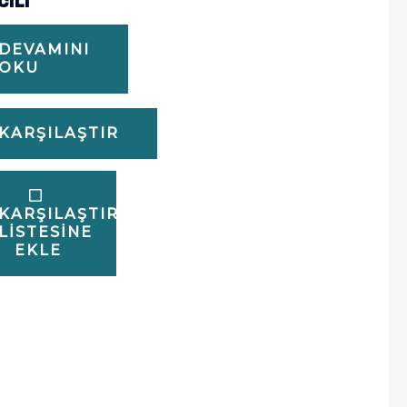
CILI
DEVAMINI
OKU
KARŞILAŞTIR
KARŞILAŞTIRMA
LISTESINE
EKLE