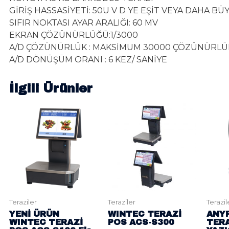
GİRİŞ HASSASİYETİ: 50U V D YE EŞİT VEYA DAHA BÜ
SIFIR NOKTASI AYAR ARALIĞI: 60 MV
EKRAN ÇÖZÜNÜRLÜĞÜ:1/3000
A/D ÇÖZÜNÜRLÜK : MAKSİMUM 30000 ÇÖZÜNÜRLÜ
A/D DÖNÜŞÜM ORANI : 6 KEZ/ SANİYE
İlgili Ürünler
Teraziler
Teraziler
Terazil
YENİ ÜRÜN
WINTEC TERAZİ
ANYP
WINTEC TERAZİ
POS ACS-S300
TERA