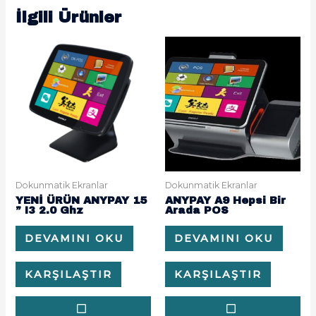
İlgili Ürünler
Dokunmatik Ekranlar
Dokunmatik Ekranlar
YENİ ÜRÜN ANYPAY 15
ANYPAY A9 Hepsi Bir
” I3 2.0 Ghz
Arada POS
DEVAMINI OKU
DEVAMINI OKU
KARŞILAŞTIR
KARŞILAŞTIR