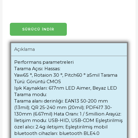
SÜRÜCÜ İNDIR
Açıklama
Performans parametreleri
Tarama Açısı: Hassas:
Yaw65 °, Rotaion 30 °, Pitch60 ° ≥5mil Tarama
Türü: Görüntü CMOS
Işık Kaynakları: 617nm LED Aimer, Beyaz LED
Tarama modu:
Tarama alanı derinliği: EAN13 50-200 mm
(13mil); QR 25-240 mm (20mil); PDF417 30-
130mm (6.67mil) Hata Oranı: 1 / 5million Arayüz:
İletişim modu: USB-HID, USB-COM Eşleştirilmiş
özel alıcı: 2.4g iletişim; Eşleştirilmiş mobil
bluetooth cihazları: bluetooth BLE4.0